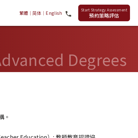
繁體
｜
简体
｜
English
預約策略評估
anced Degrees
構。
 Teacher Education）; 教師教育認證協