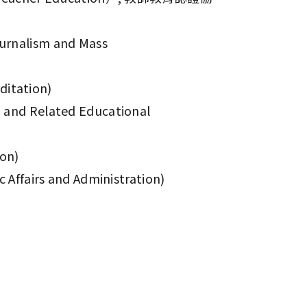
nalism and Mass
itation)
d Related Educational
on)
airs and Administration)