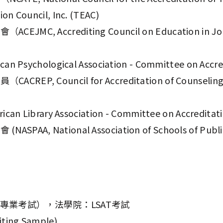
on Council, Inc. (TEAC)
 Accrediting Council on Education in Jour
chological Association - Committee on Accred
Council for Accreditation of Counseling an
ibrary Association - Committee on Accreditati
ational Association of Schools of Public Aff
專業考試），法學院：LSAT考試
g Sample)