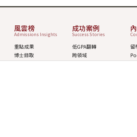
風雲榜
成功案例
Admissions Insights
Success Stories
Co
重點成果
低GPA翻轉
留
博士錄取
跨領域
Po
碩士錄取
前一年全拒
排名
大學錄取
短時間準備
最
獎學金
無經驗轉換
歷年成果
獎學金策略案例
學員經驗分享
間
台北公司 Ta
五09:00-18:00
106 台
、桃園、台中)