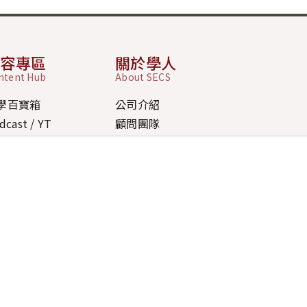
內容專區
關於學人
ntent Hub
About SECS
學百寶箱
公司介紹
dcast / YT
顧問團隊
 / FAQ
道德規範
新消息
ipei Office
北市大安區忠孝東路四段 270 號 17 樓