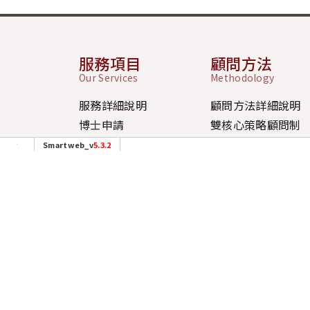
服務項目
顧問方法
Our Services
Methodology
服務詳細說明
顧問方法詳細說明
博士申請
雙核心策略顧問制
碩士申請
四大策略模組
Smartweb_v
5.3.2
大學申請
三大申請策略
上班時
社群連結
Connect with us
週一至週
(台北