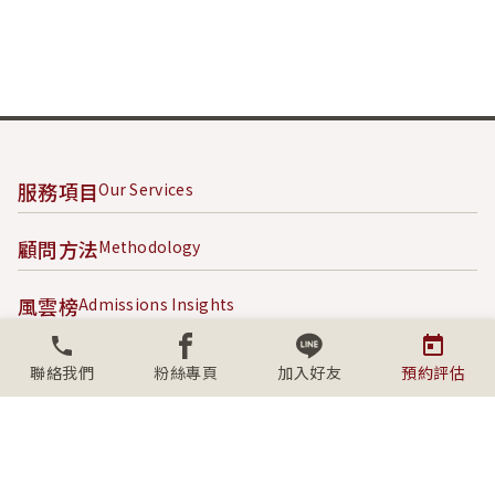
服務項目
Our Services
顧問方法
Methodology
風雲榜
Admissions Insights
成功案例
Success Stories
聯絡我們
粉絲專頁
加入好友
預約評估
內容專區
Content Hub
關於學人
About SECS