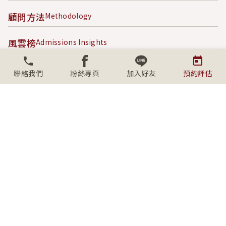
顧問方法
Methodology
風雲榜
Admissions Insights
成功案例
Success Stories
聯絡我們
粉絲專頁
加入好友
預約評估
內容專區
Content Hub
關於學人
About SECS
社群連結
Connect with us
上班時間
週一至週五09:00-18:00