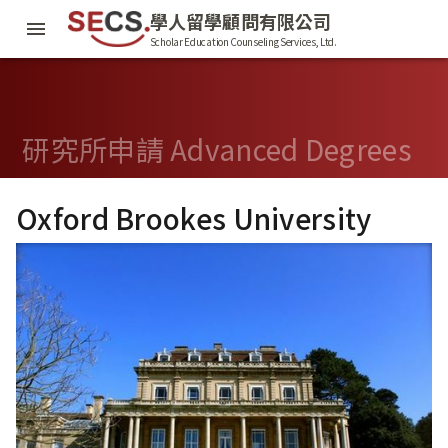
學人留學顧問有限公司
Scholar Education Counseling Services, Ltd.
研究所申請 Advanced Degrees
Oxford Brookes University