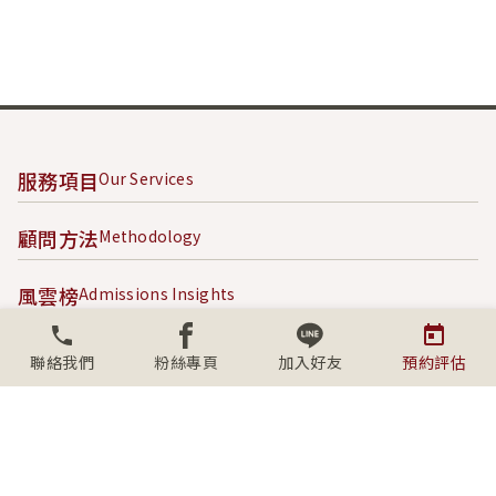
服務項目
Our Services
顧問方法
Methodology
風雲榜
Admissions Insights
成功案例
Success Stories
聯絡我們
粉絲專頁
加入好友
預約評估
內容專區
Content Hub
關於學人
About SECS