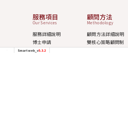
服務項目
顧問方法
Our Services
Methodology
服務詳細說明
顧問方法詳細說明
博士申請
雙核心策略顧問制
碩士申請
四大策略模組
Smartweb_v
5.3.2
大學申請
三大申請策略
上班時
社群連結
Connect with us
週一至週
(台北
週六/日