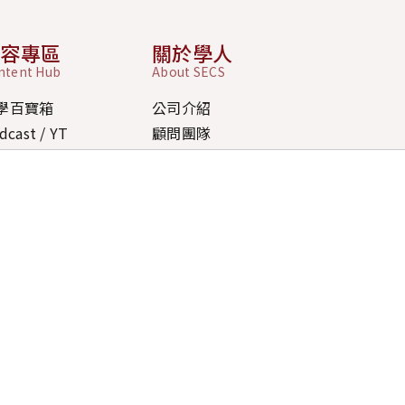
內容專區
關於學人
ntent Hub
About SECS
學百寶箱
公司介紹
dcast / YT
顧問團隊
 / FAQ
道德規範
新消息
ipei Office
北市大安區忠孝東路四段 270 號 17 樓
aoyuan Office