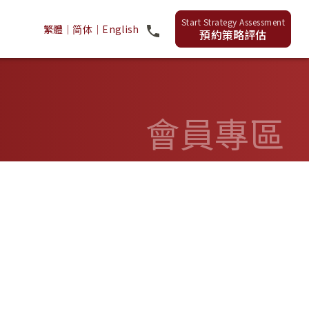
繁體
｜
简体
｜
English
預約策略評估
會員專區