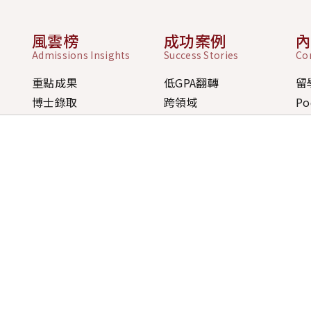
風雲榜
成功案例
Admissions Insights
Success Stories
Co
重點成果
低GPA翻轉
留
博士錄取
跨領域
Po
碩士錄取
前一年全拒
排名
大學錄取
短時間準備
最
獎學金
無經驗轉換
歷年成果
獎學金策略案例
學員經驗分享
間
台北公司 Ta
五09:00-18:00
106 台
、桃園、台中)
、例假日 10:00-17:00 採
預約制
桃園公司 T