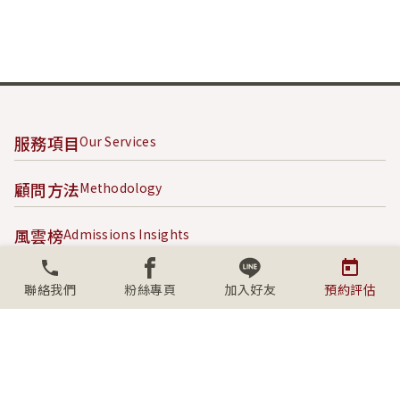
服務項目
Our Services
顧問方法
Methodology
風雲榜
Admissions Insights
成功案例
Success Stories
聯絡我們
粉絲專頁
加入好友
預約評估
內容專區
Content Hub
關於學人
About SECS