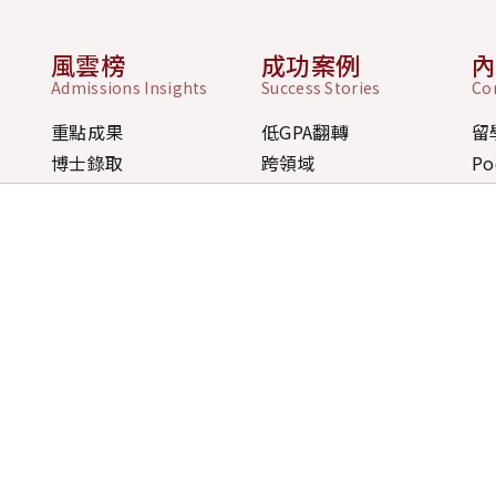
風雲榜
成功案例
Admissions Insights
Success Stories
Co
重點成果
低GPA翻轉
留
博士錄取
跨領域
Po
碩士錄取
前一年全拒
排名
大學錄取
短時間準備
最
獎學金
無經驗轉換
歷年成果
獎學金策略案例
學員經驗分享
間
台北公司 Ta
五09:00-18:00
106 台
、桃園、台中)
、例假日 10:00-17:00 採
預約制
桃園公司 T