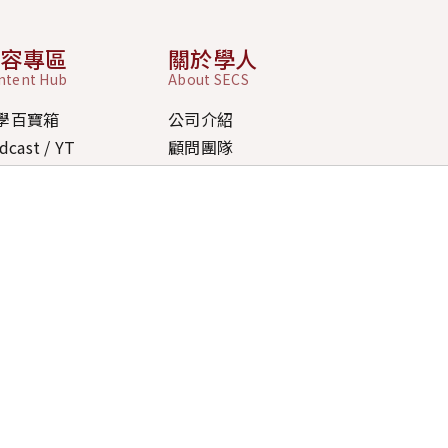
內容專區
關於學人
ntent Hub
About SECS
學百寶箱
公司介紹
dcast / YT
顧問團隊
 / FAQ
道德規範
新消息
ipei Office
北市大安區忠孝東路四段 270 號 17 樓
aoyuan Office