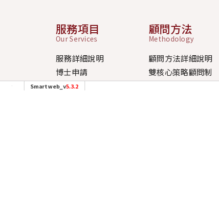
服務項目
顧問方法
Our Services
Methodology
服務詳細說明
顧問方法詳細說明
博士申請
雙核心策略顧問制
碩士申請
四大策略模組
Smartweb_v
5.3.2
大學申請
三大申請策略
上班時
社群連結
Connect with us
週一至週
(台北
週六/日