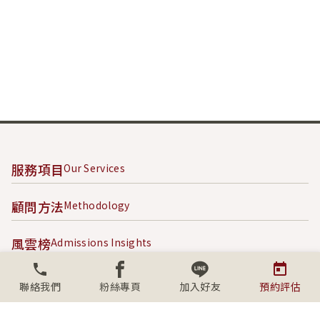
服務項目
Our Services
顧問方法
Methodology
風雲榜
Admissions Insights
成功案例
Success Stories
聯絡我們
粉絲專頁
加入好友
預約評估
內容專區
Content Hub