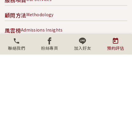
顧問方法
Methodology
風雲榜
Admissions Insights
成功案例
Success Stories
聯絡我們
粉絲專頁
加入好友
預約評估
內容專區
Content Hub
關於學人
About SECS
社群連結
Connect with us
上班時間