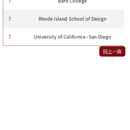
7
Bard College
7
Rhode Island School of Design
7
University of California--San Diego
回上一頁