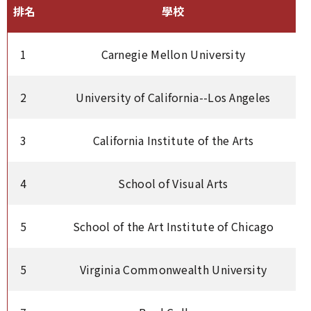
排名
學校
1
Carnegie Mellon University
2
University of California--Los Angeles
3
California Institute of the Arts
4
School of Visual Arts
5
School of the Art Institute of Chicago
5
Virginia Commonwealth University