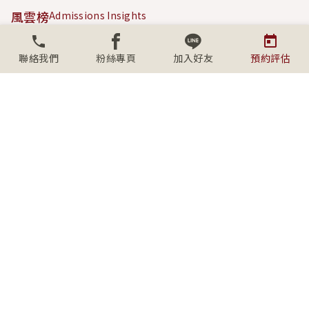
風雲榜
Admissions Insights
成功案例
Success Stories
聯絡我們
粉絲專頁
加入好友
預約評估
內容專區
Content Hub
關於學人
About SECS
社群連結
Connect with us
上班時間
週一至週五09:00-18:00
(台北、桃園、台中)
週六/日、例假日 10:00-17:00 採
預約制