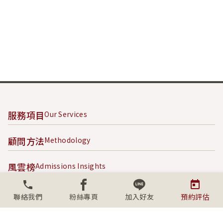
服務項目
Our Services
顧問方法
Methodology
風雲榜
Admissions Insights
成功案例
Success Stories
聯絡我們
粉絲專頁
加入好友
預約評估
內容專區
Content Hub