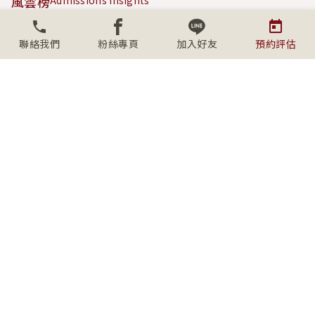
風雲榜
Admissions Insights
成功案例
Success Stories
聯絡我們
粉絲專頁
加入好友
預約評估
內容專區
Content Hub
關於學人
About SECS
社群連結
Connect with us
上班時間
週一至週五09:00-18:00
(台北、桃園、台中)
週六/日、例假日 10:00-17:00 採
預約制
週日請使用 Line@/WeChat 預約