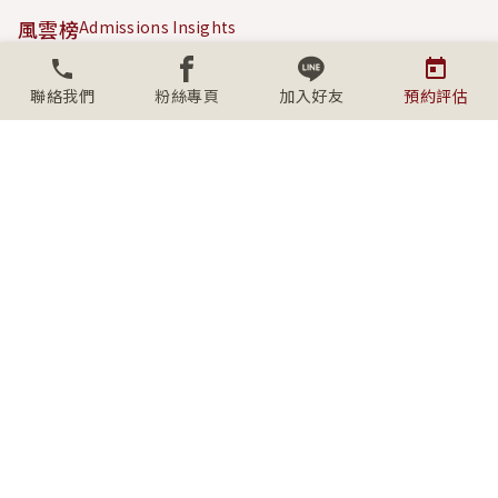
風雲榜
Admissions Insights
成功案例
Success Stories
聯絡我們
粉絲專頁
加入好友
預約評估
內容專區
Content Hub
關於學人
About SECS
社群連結
Connect with us
上班時間
週一至週五09:00-18:00
(台北、桃園、台中)
週六/日、例假日 10:00-17:00 採
預約制