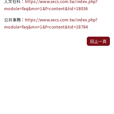
人文社科：
https://www.secs.com.tw/index.php?
module=faq&mn=1&f=content&tid=18036
公共事務：
https://www.secs.com.tw/index.php?
module=faq&mn=1&f=content&tid=18784
回上一頁