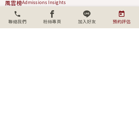
風雲榜
Admissions Insights
成功案例
Success Stories
聯絡我們
粉絲專頁
加入好友
預約評估
內容專區
Content Hub
關於學人
About SECS
社群連結
Connect with us
上班時間
週一至週五09:00-18:00
(台北、桃園、台中)
週六/日、例假日 10:00-17:00 採
預約制