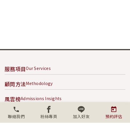
服務項目
Our Services
顧問方法
Methodology
風雲榜
Admissions Insights
成功案例
Success Stories
聯絡我們
粉絲專頁
加入好友
預約評估
內容專區
Content Hub