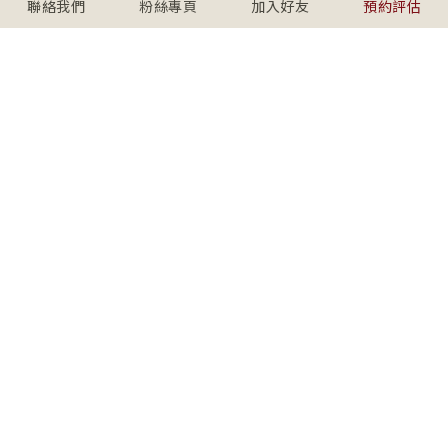
聯絡我們
粉絲專頁
加入好友
預約評估
內容專區
Content Hub
關於學人
About SECS
社群連結
Connect with us
上班時間
週一至週五09:00-18:00
(台北、桃園、台中)
週六/日、例假日 10:00-17:00 採
預約制
週日請使用 Line@/WeChat 預約
美加聯絡處請 email 至
service@secs.com.tw