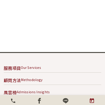
服務項目
Our Services
顧問方法
Methodology
風雲榜
Admissions Insights
成功案例
Success Stories