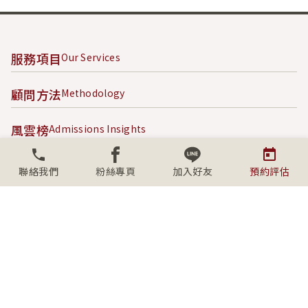
服務項目
Our Services
顧問方法
Methodology
風雲榜
Admissions Insights
成功案例
Success Stories
聯絡我們
粉絲專頁
加入好友
預約評估
內容專區
Content Hub
關於學人
About SECS
社群連結
Connect with us