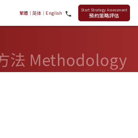
繁體
｜
简体
｜
English
預約策略評估
法 Methodology