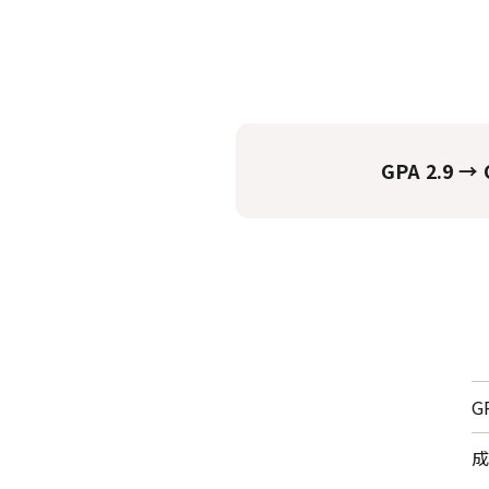
GPA 2.9 → 
G