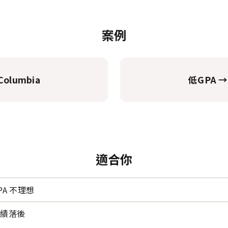
案例
Columbia
低GPA →
適合你
PA 不理想
成績落後