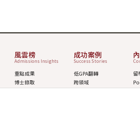
風雲榜
成功案例
Admissions Insights
Success Stories
Co
重點成果
低GPA翻轉
留
博士錄取
跨領域
Po
碩士錄取
前一年全拒
排名
大學錄取
短時間準備
最
獎學金
無經驗轉換
歷年成果
獎學金策略案例
學員經驗分享