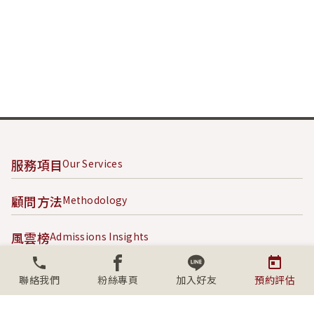
服務項目
Our Services
顧問方法
Methodology
風雲榜
Admissions Insights
成功案例
Success Stories
聯絡我們
粉絲專頁
加入好友
預約評估
內容專區
Content Hub